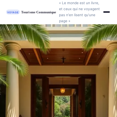
« Le monde est un livre,
et ceux qui ne voyagent
pas n'en lisent qu'une
page »