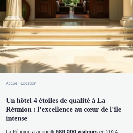
Accueil
›
Location
LOCATION
Un hôtel 4 étoiles de qualité à La
Découvrez le dimitile hôtel &
Réunion : l'excellence au cœur de l'île
spa : votre oasis 4 étoiles à la
intense
réunion
La Réunion a accueilli
589 000 visiteurs
en 2024