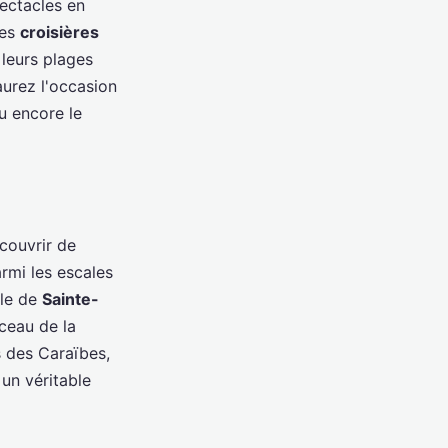
pectacles en
Ces
croisières
 leurs plages
aurez l'occasion
u encore le
couvrir de
armi les escales
lle de
Sainte-
ceau de la
s des Caraïbes,
 un véritable