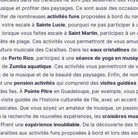
usique et profiter des paysages. Ce sont aussi des occasio
fiter de nombreuses
activités funs
proposées à bord du navi
e votre escale à
Sainte Lucie
, pourquoi ne pas participer à
 lorsque vous faites escale à
Saint Martin
, participez à un
fête de plage. Ces activités vous permettront de vous amus
ulture musicale des Caraïbes. Dans les
eaux cristallines
de
 de
Porto Rico
, participez à une
séance de yoga en musiq
e de
Zumba aquatique
. Ces activités vous permettront de 
nt de la musique et de la beauté des paysages. Enfin, de n
nt une
pension activités
qui comprend des
visites guidées
 des îles. À
Pointe Pitre
en Guadeloupe, par exemple, vous 
visite guidée de l'histoire culturelle de l'île, avec un accent
musicales. Que vous soyez un amateur de musique, un passio
 la recherche de nouvelles expériences, les
croisières mus
ffrent une
expérience inoubliable
. De la découverte des tr
araïbes aux activités funs proposées à bord et lors des esc