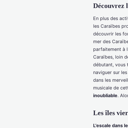
Découvrez l
En plus des act
les Caraïbes p
découvrir les fo
mer des Caraïbes
parfaitement à l
Caraïbes, loin 
débutant, vous t
naviguer sur les
dans les mervei
musicale de cett
inoubliable
. Al
Les îles vi
L'escale dans l