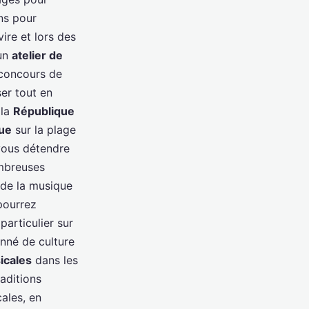
ns pour
re et lors des
 un
atelier de
 concours de
er tout en
 la
République
ue
sur la plage
vous détendre
ombreuses
de la musique
pourrez
 particulier sur
nné de culture
icales
dans les
aditions
ales, en