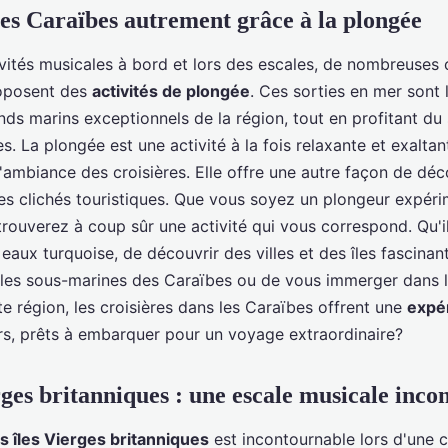
es Caraïbes autrement grâce à la plongée
ivités musicales à bord et lors des escales, de nombreuses 
roposent des
activités de plongée
. Ces sorties en mer sont 
nds marins exceptionnels de la région, tout en profitant du s
. La plongée est une activité à la fois relaxante et exaltan
'ambiance des croisières. Elle offre une autre façon de déco
des clichés touristiques. Que vous soyez un plongeur expér
rouverez à coup sûr une activité qui vous correspond. Qu'il
 eaux turquoise, de découvrir des villes et des îles fascinan
lles sous-marines des Caraïbes ou de vous immerger dans l'
e région, les croisières dans les Caraïbes offrent une
expé
ors, prêts à embarquer pour un voyage extraordinaire?
erges britanniques : une escale musicale inc
es îles Vierges britanniques
est incontournable lors d'une c