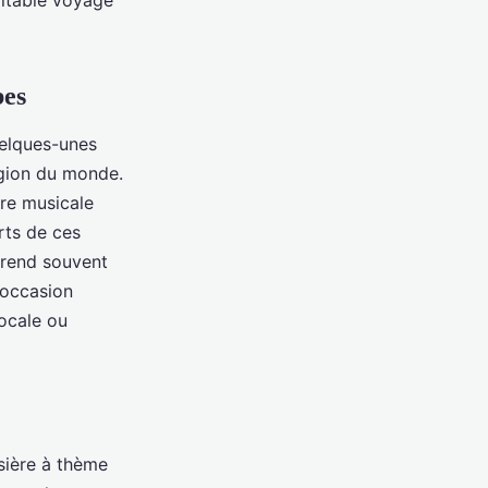
ritable voyage
bes
uelques-unes
égion du monde.
ire musicale
rts de ces
rend souvent
'occasion
ocale ou
isière à thème