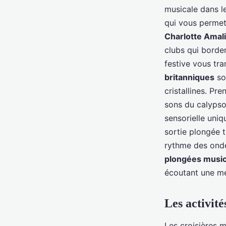
musicale dans le
qui vous permet
Charlotte Amal
clubs qui borden
festive vous tr
britanniques
so
cristallines. P
sons du calypso
sensorielle uniq
sortie plongée t
rythme des onde
plongées music
écoutant une mé
Les activité
Les croisières 