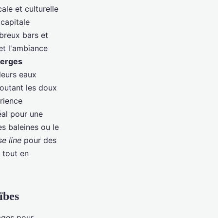
ale et culturelle
capitale
breux bars et
 et l'ambiance
ierges
leurs eaux
coutant les doux
rience
éal pour une
s baleines ou le
se line
pour des
 tout en
ïbes
ages pour