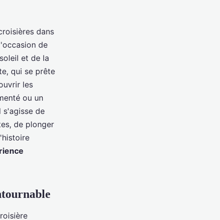
croisières dans
l'occasion de
oleil et de la
te, qui se prête
uvrir les
imenté ou un
 s'agisse de
tes, de plonger
histoire
rience
ontournable
roisière