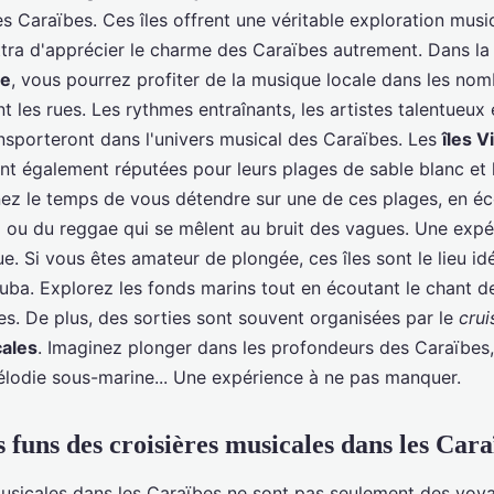
s Caraïbes. Ces îles offrent une véritable exploration music
tra d'apprécier le charme des Caraïbes autrement. Dans la 
ie
, vous pourrez profiter de la musique locale dans les nom
t les rues. Les rythmes entraînants, les artistes talentueux
ansporteront dans l'univers musical des Caraïbes. Les
îles V
nt également réputées pour leurs plages de sable blanc et 
renez le temps de vous détendre sur une de ces plages, en é
 ou du reggae qui se mêlent au bruit des vagues. Une expé
ue. Si vous êtes amateur de plongée, ces îles sont le lieu id
uba. Explorez les fonds marins tout en écoutant le chant de
s. De plus, des sorties sont souvent organisées par le
crui
ales
. Imaginez plonger dans les profondeurs des Caraïbes,
lodie sous-marine... Une expérience à ne pas manquer.
s funs des croisières musicales dans les Cara
musicales dans les Caraïbes ne sont pas seulement des voy