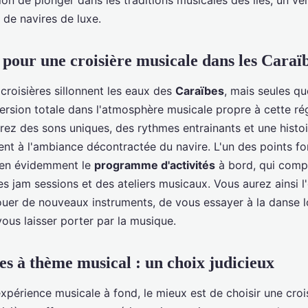
on de plonger dans les traditions musicales des îles, un vé
 de navires de luxe.
our une croisière musicale dans les Caraï
roisières sillonnent les eaux des
Caraïbes
, mais seules q
ersion totale dans l'atmosphère musicale propre à cette r
rez des sons uniques, des rythmes entrainants et une histo
ent à l'ambiance décontractée du navire. L'un des points fo
bien évidemment le
programme d'activités
à bord, qui comp
s jam sessions et des ateliers musicaux. Vous aurez ainsi l
ouer de nouveaux instruments, de vous essayer à la danse l
ous laisser porter par la musique.
res à thème musical : un choix judicieux
xpérience musicale à fond, le mieux est de choisir une cro