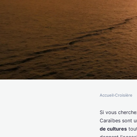
Accueil
›
Croisière
CROISIÈRE
Quelles croisières pe
Si vous cherche
Caraïbes sont u
découvrir les traditi
de cultures
tout