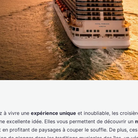
rmettent de
z à vivre une
expérience unique
et inoubliable, les croisiè
ne excellente idée. Elles vous permettent de découvrir un
m
ons musicales des
 en profitant de paysages à couper le souffle. De plus, ce