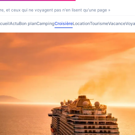
re, et ceux qui ne voyagent pas n'en lisent qu'une page »
cueil
Actu
Bon plan
Camping
Croisière
Location
Tourisme
Vacance
Voy