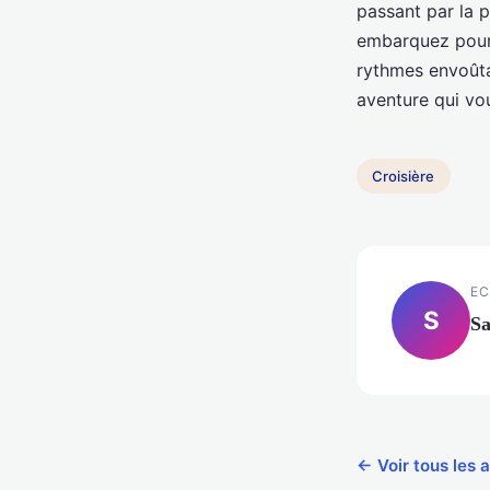
passant par la p
embarquez pou
rythmes envoûtan
aventure qui vo
Croisière
EC
S
S
← Voir tous les a