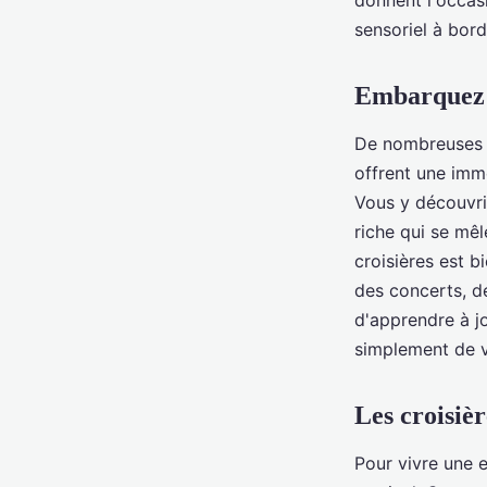
donnent l'occasi
Caraïbes?
sensoriel à bord
Embarquez p
Salomé
•
5 juin 2024
•
5 min de lecture
De nombreuses c
offrent une imm
Vous y découvri
riche qui se mêl
croisières est 
des concerts, de
d'apprendre à j
simplement de v
Les croisiè
Pour vivre une e