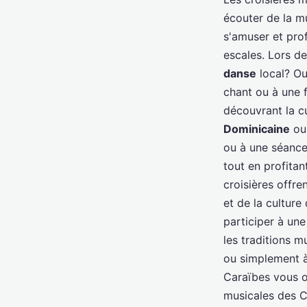
écouter de la m
s'amuser et pro
escales. Lors d
danse
local? Ou
chant ou à une 
découvrant la c
Dominicaine
ou
ou à une séanc
tout en profita
croisières offre
et de la culture
participer à une 
les traditions 
ou simplement à
Caraïbes vous o
musicales des C